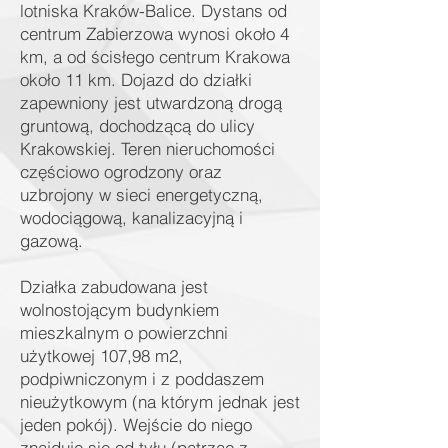
lotniska Kraków-Balice. Dystans od
centrum Zabierzowa wynosi około 4
km, a od ścisłego centrum Krakowa
około 11 km. Dojazd do działki
zapewniony jest utwardzoną drogą
gruntową, dochodzącą do ulicy
Krakowskiej. Teren nieruchomości
częściowo ogrodzony oraz
uzbrojony w sieci energetyczną,
wodociągową, kanalizacyjną i
gazową.
Działka zabudowana jest
wolnostojącym budynkiem
mieszkalnym o powierzchni
użytkowej 107,98 m2,
podpiwniczonym i z poddaszem
nieużytkowym (na którym jednak jest
jeden pokój). Wejście do niego
znajduje się od tyłu (patrząc z