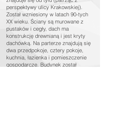
perspektywy ulicy Krakowskiej).
Został wzniesiony w latach 90-tych
XX wieku. Ściany są murowane z
pustaków i cegły, dach ma
konstrukcję drewnianą i jest kryty
dachówką. Na parterze znajdują się
dwa przedpokoje, cztery pokoje,
kuchnia, łazienka i pomieszczenie
gospodarcze. Budynek został
zakwalifikowany do generalnego
remontu ze względu na zły stan
techniczny. Instalacje są zniszczone,
podłoga miejscami się zapada.
Za domem znajduje się budynek
gospodarczy o powierzchni
użytkowej 82,22 m2 z dwoma
garażami z bramami uchylnymi i
pomieszczeniem gospodarczym.