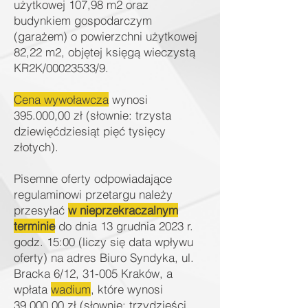
użytkowej 107,98 m2 oraz
budynkiem gospodarczym
(garażem) o powierzchni użytkowej
82,22 m2, objętej księgą wieczystą
KR2K/00023533/9.
Cena wywoławcza
wynosi
395.000,00 zł (słownie: trzysta
dziewięćdziesiąt pięć tysięcy
złotych).
Pisemne oferty odpowiadające
regulaminowi przetargu należy
przesyłać
w nieprzekraczalnym
terminie
do dnia 13 grudnia 2023 r.
godz. 15:00 (liczy się data wpływu
oferty) na adres Biuro Syndyka, ul.
Bracka 6/12, 31-005 Kraków, a
wpłata
wadium
, które wynosi
39.000,00 zł (słownie: trzydzieści