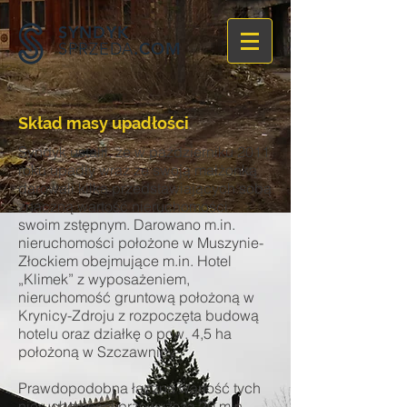
SYNDYK
.COM
SPRZEDA
Skład masy upadłości
Syndyk ustalił, że w październiku 2011
roku upadły wraz ze swoją małżonką
darowali kilka przedstawiających sobą
znaczną wartość nieruchomości
swoim zstępnym. Darowano m.in.
nieruchomości położone w Muszynie-
Złockiem obejmujące m.in. Hotel
„Klimek” z wyposażeniem,
nieruchomość gruntową położoną w
Krynicy-Zdroju z rozpoczęta budową
hotelu oraz działkę o pow. 4,5 ha
położoną w Szczawnicy.
Prawdopodobna łączna wartość tych
nieruchomości przewyższa 20 mln