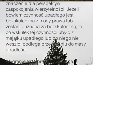
znaczenie dla perspektyw
zaspokojenia wierzytelności. Jeżeli
bowiem czynność upadłego jest
bezskuteczna z mocy prawa lub
zostanie uznana za bezskuteczną, to
co wskutek tej czynności ubyło z
majątku upadłego lub do niego nie
weszło, podlega przekazaniu do masy
upadłości.
Wygranie tego procesu wymaga
jednak wykazania, iż w chwili
dokonywania tych darowizn Stanisław
Klimek był niewypłacalny, albo że stał
się niewypłacalny na skutek tych
darowizn.
Stan niewypłacalności zachodzi, gdy
dłużnik „nie wykonuje swoich
wymagalnych zobowiązań
pieniężnych” (art. 11 ust. 1 ustawy
prawo upadłościowe i naprawcze).