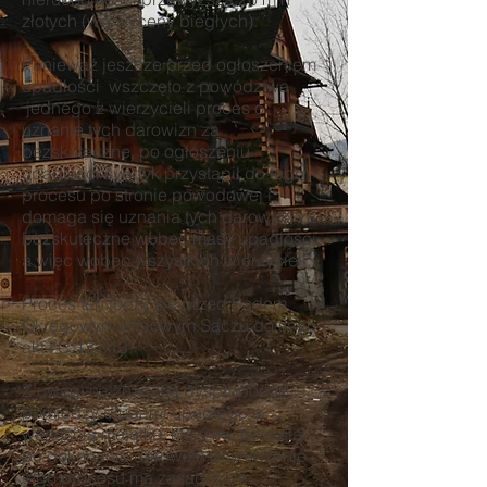
złotych (wg wyceny biegłych).
Ponieważ jeszcze przed ogłoszeniem
upadłości wszczęto z powództwa
jednego z wierzycieli proces o
uznanie tych darowizn za
bezskuteczne, po ogłoszeniu
upadłości syndyk przystąpił do tego
procesu po stronie powodowej i
domaga się uznania tych darowizn za
bezskuteczne wobec masy upadłości,
a więc wobec wszystkich wierzycieli.
Proces ten toczy się przed Sądem
Okręgowym w Nowym Sączu do sygn.
akt I C 131/13.
Z uwagi na znaczną dysproporcję
pomiędzy długami upadłego a
wartością majątku, który mu pozostał
po dokonaniu darowizn powodzenie
tego procesu ma zasadnicze