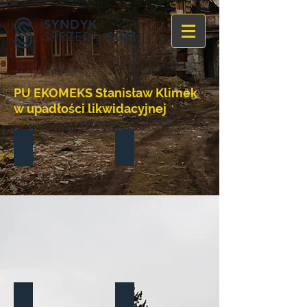
SYNDYK
.COM
SPRZEDA
PU EKOMEKS Stanisław Klimek
w upadłości likwidacyjnej
Ogólne informacje
Aktualności
Informacje dla wierzycieli
Zgłoszenia wierzytelności