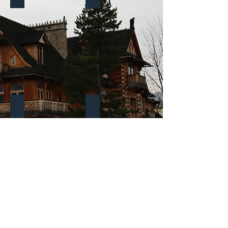
Lista wierzytelności
Skład masy upadłości
Show More